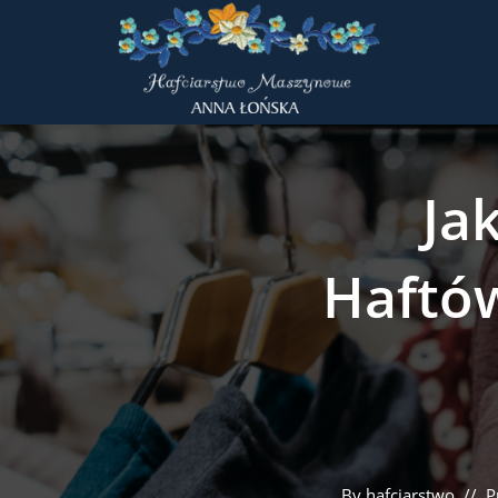
Ja
Haftó
By
hafciarstwo
P