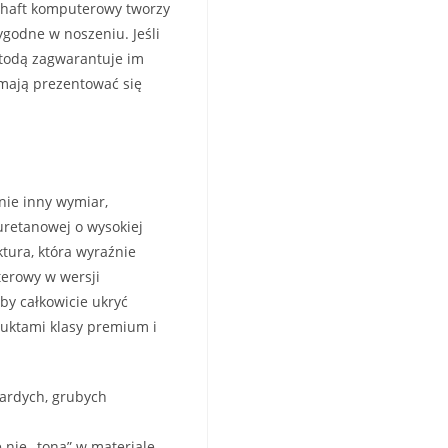
y haft komputerowy tworzy
godne w noszeniu. Jeśli
etodą zagwarantuje im
 mają prezentować się
łnie inny wymiar,
uretanowej o wysokiej
tura, która wyraźnie
terowy w wersji
by całkowicie ukryć
duktami klasy premium i
wardych, grubych
 nie „toną” w materiale,