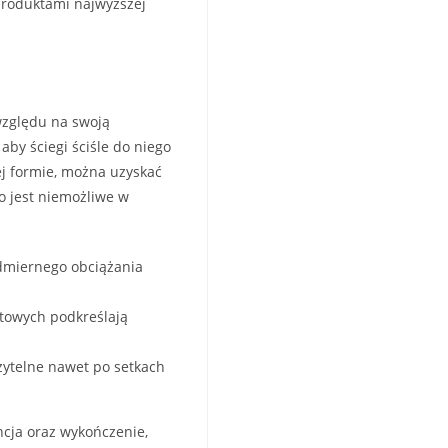
 produktami najwyższej
 względu na swoją
by ściegi ściśle do niego
ej formie, można uzyskać
o jest niemożliwe w
admiernego obciążania
ytowych podkreślają
zytelne nawet po setkach
cja oraz wykończenie,