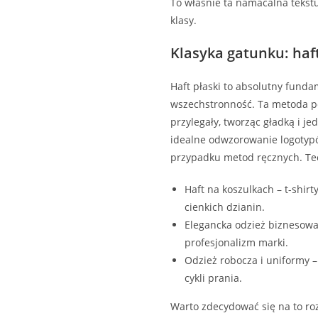
To właśnie ta namacalna tekstu
klasy.
Klasyka gatunku: haft
Haft płaski to absolutny funda
wszechstronność. Ta metoda po
przylegały, tworząc gładką i j
idealne odwzorowanie logotypó
przypadku metod ręcznych. Tec
Haft na koszulkach – t-shir
cienkich dzianin.
Elegancka odzież biznesowa
profesjonalizm marki.
Odzież robocza i uniformy –
cykli prania.
Warto zdecydować się na to ro