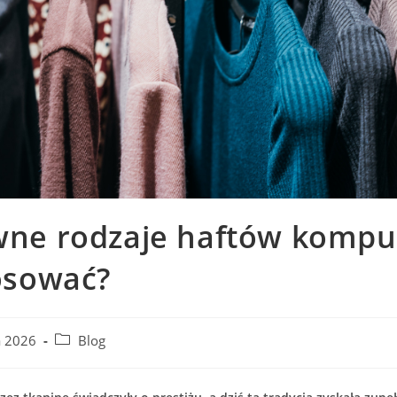
ówne rodzaje haftów komp
tosować?
a 2026
Blog