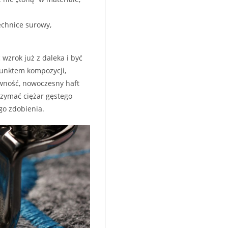
technice surowy,
wzrok już z daleka i być
punktem kompozycji,
ywność, nowoczesny haft
rzymać ciężar gęstego
go zdobienia.