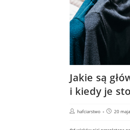
Jakie są gł
i kiedy je s
hafciarstwo
20 maj