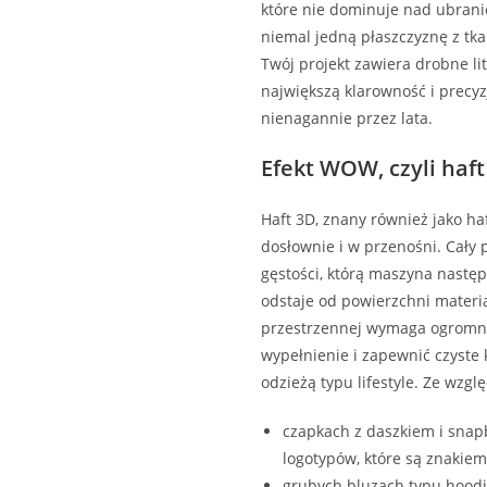
które nie dominuje nad ubrani
niemal jedną płaszczyznę z tk
Twój projekt zawiera drobne li
największą klarowność i precy
nienagannie przez lata.
Efekt WOW, czyli haft
Haft 3D, znany również jako haf
dosłownie i w przenośni. Cały 
gęstości, którą maszyna nastę
odstaje od powierzchni materia
przestrzennej wymaga ogromnej
wypełnienie i zapewnić czyste
odzieżą typu lifestyle. Ze wzg
czapkach z daszkiem i snap
logotypów, które są znaki
grubych bluzach typu hoodie