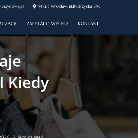
maszynowe.pl
54-215 Wrocław, ul.Bystrzycka 69c
ALIZACJE
ZAPYTAJ O WYCENĘ
KONTAKT
aje
 Kiedy
 2026
9 mins read