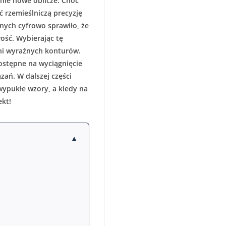
łnie nowe oblicze. Choć
ć rzemieślniczą precyzję
nych cyfrowo sprawiło, że
ość. Wybierając tę
ani wyraźnych konturów.
dostępne na wyciągnięcie
zań. W dalszej części
 wypukłe wzory, a kiedy na
ekt!