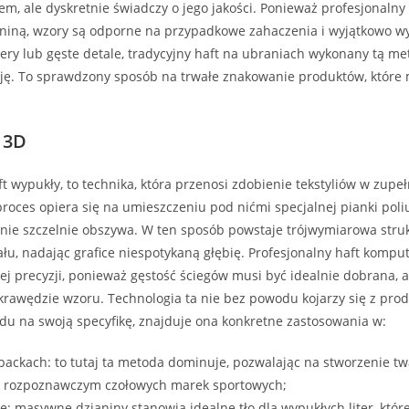
em, ale dyskretnie świadczy o jego jakości. Ponieważ profesjonaln
aniną, wzory są odporne na przypadkowe zahaczenia i wyjątkowo wy
tery lub gęste detale, tradycyjny haft na ubraniach wykonany tą m
zję. To sprawdzony sposób na trwałe znakowanie produktów, które
 3D
t wypukły, to technika, która przenosi zdobienie tekstyliów w zupe
proces opiera się na umieszczeniu pod nićmi specjalnej pianki poli
pnie szczelnie obszywa. W ten sposób powstaje trójwymiarowa struk
łu, nadając grafice niespotykaną głębię. Profesjonalny haft kompu
 precyzji, ponieważ gęstość ściegów musi być idealnie dobrana, a
 krawędzie wzoru. Technologia ta nie bez powodu kojarzy się z pro
lędu na swoją specyfikę, znajduje ona konkretne zastosowania w:
backach: to tutaj ta metoda dominuje, pozwalając na stworzenie t
em rozpoznawczym czołowych marek sportowych;
: masywne dzianiny stanowią idealne tło dla wypukłych liter, które