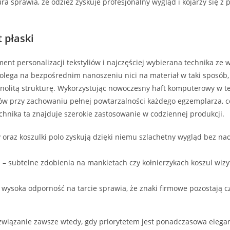
ra sprawia, że odzież zyskuje profesjonalny wygląd i kojarzy się z
 płaski
ment personalizacji tekstyliów i najczęściej wybierana technika ze
lega na bezpośrednim nanoszeniu nici na materiał w taki sposób, a
ednolitą strukturę. Wykorzystując nowoczesny haft komputerowy w t
w przy zachowaniu pełnej powtarzalności każdego egzemplarza, c
hnika ta znajduje szerokie zastosowanie w codziennej produkcji.
ty oraz koszulki polo zyskują dzięki niemu szlachetny wygląd bez n
 – subtelne zdobienia na mankietach czy kołnierzykach koszul wiz
 wysoka odporność na tarcie sprawia, że znaki firmowe pozostają c
związanie zawsze wtedy, gdy priorytetem jest ponadczasowa elegan