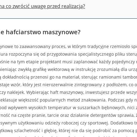
na co zwrócić uwagę przed realizacją?
ne hafciarstwo maszynowe?
nowe to zaawansowany proces, w którym tradycyjne rzemiosło spot
dura rozpoczyna się od przygotowania specjalistycznego pliku steru
śnie na tym etapie projektant musi zaplanować każdy pojedynczy r
mieniając zwykłą grafikę wektorową w instrukcję zrozumiałą dla urzą
ą dokładnością przenosi go na materiał, sterując ramionami tambor
taje wzór, który jest nierozerwalnie zintegrowany z podłożem, co 
zy naklejek. Wybierając haft maszynowy, inwestujesz przede wszys
eklasuje większość popularnych metod znakowania. Podczas gdy 
ę pod wpływem wysokich temperatur w suszarkach bębnowych, nici 
rność na częste pranie, tarcie oraz działanie detergentów sprawia,
nsywnym użytkowaniu odzieży roboczej czy sportowej. Dodatkowo t
kową szlachetność i głębię, której nie da się podrobić za pomocą pł