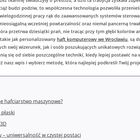
ez tkaninę świadczyły o prestiżu, a dziś ta tradycja zyskała zupe
wciąż budzi podziw, to współczesna technologia pozwoliła przenieś
od wielogodzinnej pracy rąk do zaawansowanych systemów sterowa
nieosiągalną wcześniej powtarzalność oraz niemal pancerną trwał
tóra przetrwa dziesiątki prań, nie tracąc przy tym głębi kolorów 
 takie jak personalizowany
haft komputerowy we Wrocławiu
, są 
ych swój wizerunek, jak i osób poszukujących unikatowych rozwią
nią się od siebie poszczególne techniki, kiedy lepiej postawić na
 nasz wpis i wybierz metodę, która najlepiej podkreśli Twój proj
ne hafciarstwo maszynowe?
 płaski
 3D
 – uniwersalność w czystej postaci