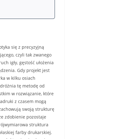
yka się z precyzyjną
jącego, czyli tak zwanego
uch igły, gęstość ułożenia
dzenia. Gdy projekt jest
ka w kilku osiach
odróżnia tę metodę od
tkim w rozwiązanie, które
nadruki z czasem mogą
zachowują swoją strukturę
 że zdobienie pozostaje
rójwymiarowa struktura
askiej farby drukarskiej.