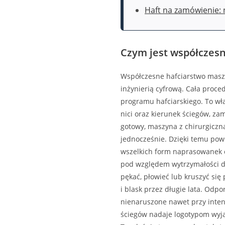
Haft na zamówienie: 
Czym jest współczes
Współczesne hafciarstwo maszy
inżynierią cyfrową. Cała proce
programu hafciarskiego. To wła
nici oraz kierunek ściegów, za
gotowy, maszyna z chirurgiczn
jednocześnie. Dzięki temu pows
wszelkich form naprasowanek c
pod względem wytrzymałości d
pękać, płowieć lub kruszyć si
i blask przez długie lata. Odpo
nienaruszone nawet przy inte
ściegów nadaje logotypom wyjąt