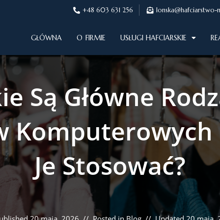
+48 603 631 256
lonska@hafciarstwo-
GŁÓWNA
O FIRMIE
USŁUGI HAFCIARSKIE
RE
kie Są Główne Rodz
w Komputerowych I
Je Stosować?
ublished
20 maja, 2026
Posted in
Blog
Updated
20 maja,